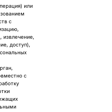
перация) или
ьзованием
ств с
изацию,
, извлечение,
ие, доступ),
рсональных
рган,
овместно с
работку
отки
лежащих
льными