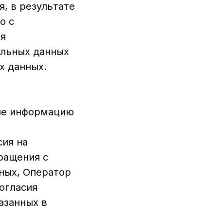
, в результате
о с
ия
альных данных
х данных.
ные информацию
сия на
ращения с
ных, Оператор
огласия
азанных в