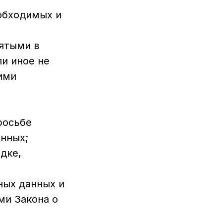
обходимых и
ятыми в
и иное не
ими
росьбе
нных;
дке,
ных данных и
ми Закона о