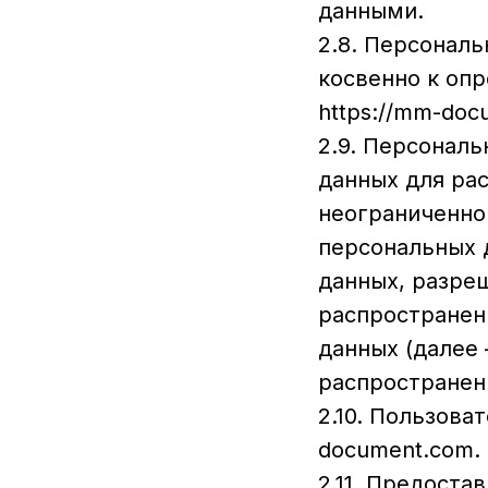
данными.
2.8. Персонал
косвенно к оп
https://mm-doc
2.9. Персонал
данных для ра
неограниченно
персональных 
данных, разре
распространен
данных (далее
распространен
2.10. Пользова
document.com.
2.11. Предост