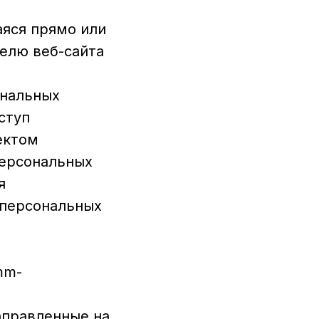
аяся прямо или
елю веб-сайта
ональных
ступ
ектом
персональных
я
 персональных
mm-
аправленные на