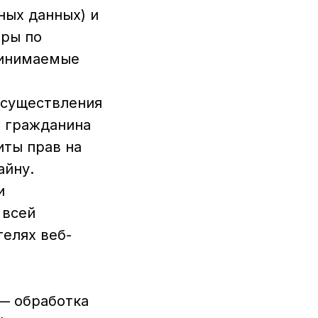
ных данных) и
еры по
ринимаемые
осуществления
и гражданина
иты прав на
айну.
и
 всей
елях веб-
 — обработка