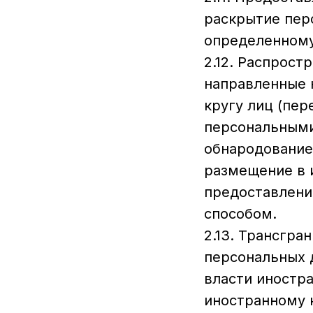
раскрытие пер
определенному
2.12. Распрос
направленные 
кругу лиц (пер
персональными
обнародование
размещение в 
предоставлени
способом.
2.13. Трансгр
персональных 
власти иностр
иностранному 