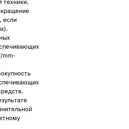
 техники.
екращение
, если
х).
нных
еспечивающих
//mm-
вокупность
еспечивающих
средств.
езультате
лнительной
етному