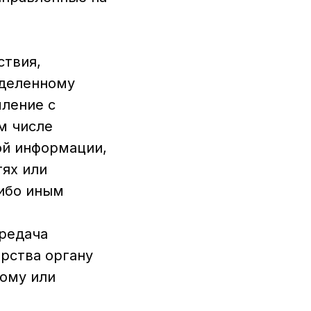
ствия,
еделенному
мление с
м числе
ой информации,
ях или
ибо иным
ередача
рства органу
кому или