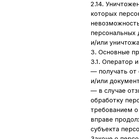
2.14. Уничтож
которых персо
невозможность
персональных 
и/или уничтож
3. Основные п
3.1. Оператор 
— получать от
и/или докумен
— в случае от
обработку пер
требованием о
вправе продол
субъекта персо
Законе о перс