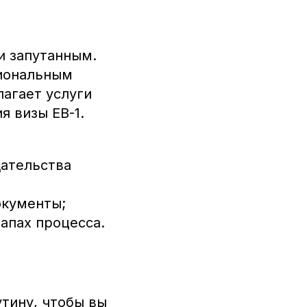
и запутанным.
сиональным
агает услуги
 визы EB-1.
ательства
окументы;
апах процесса.
тину, чтобы вы