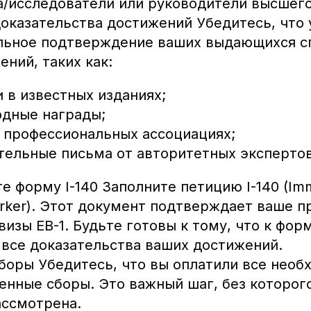
/исследователи или руководители высшего
оказательства достижений Убедитесь, что у
льное подтверждение ваших выдающихся с
ений, таких как:
 в известных изданиях;
дные награды;
 профессиональных ассоциациях;
ельные письма от авторитетных экспертов
 форму I-140 Заполните петицию I-140 (Immi
Worker). Этот документ подтверждает ваше п
визы EB-1. Будьте готовы к тому, что к фо
все доказательства ваших достижений.
боры Убедитесь, что вы оплатили все нео
енные сборы. Это важный шаг, без которог
ассмотрена.