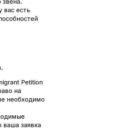
 звена.
 вас есть
пособностей
.
grant Petition
раво на
рме необходимо
бходимые
о ваша заявка