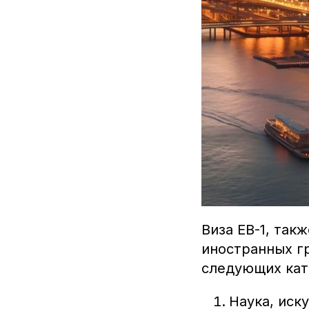
Виза EB-1, так
иностранных г
следующих кат
Наука, иск