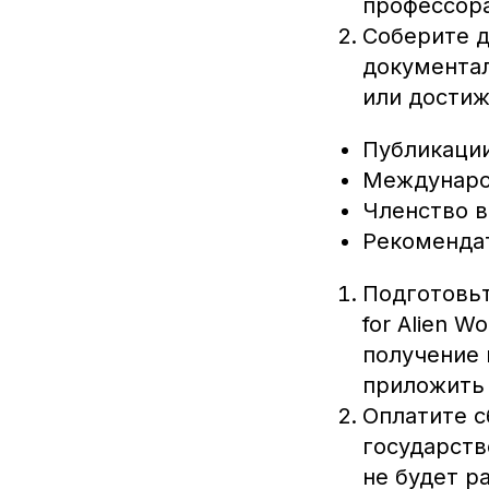
профессора
Соберите д
документа
или достиж
Публикации
Междунаро
Членство в
Рекомендат
Подготовьте
for Alien 
получение 
приложить 
Оплатите с
государств
не будет р