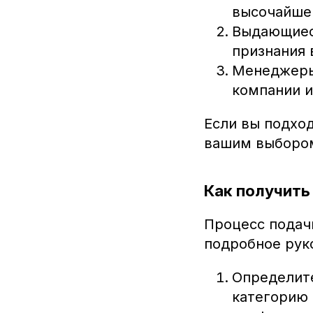
высочайшег
Выдающиес
признания 
Менеджеры
компании и
Если вы подход
вашим выбором
Как получить 
Процесс подачи
подробное рук
Определите
категорию