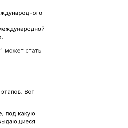
еждународного
 международной
.
-1 может стать
 этапов. Вот
, под какую
 выдающиеся