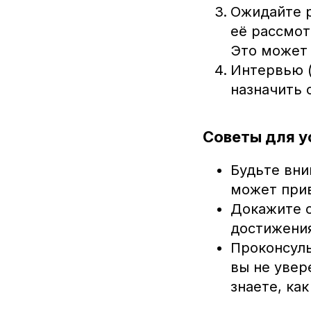
Ожидайте р
её рассмот
Это может 
Интервью (
назначить 
Советы для у
Будьте вни
может прив
Докажите с
достижени
Проконсуль
вы не увер
знаете, ка