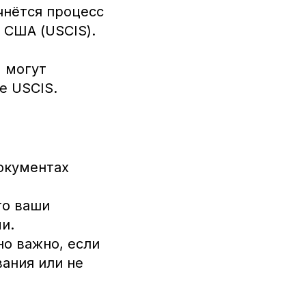
чнётся процесс
 США (USCIS).
м могут
е USCIS.
окументах
то ваши
и.
о важно, если
вания или не