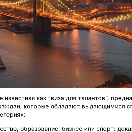
же известная как “виза для талантов”, предн
раждан, которые обладают выдающимися с
егориях:
усство, образование, бизнес или спорт: док