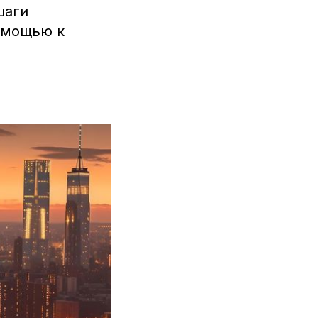
шаги
омощью к